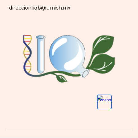
direccion.iiqb@umich.mx