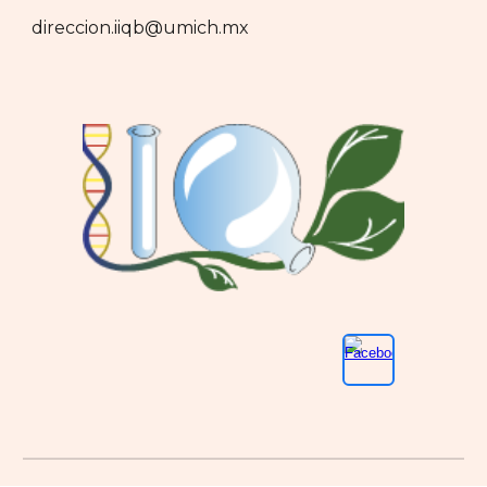
direccion.iiqb@umich.mx